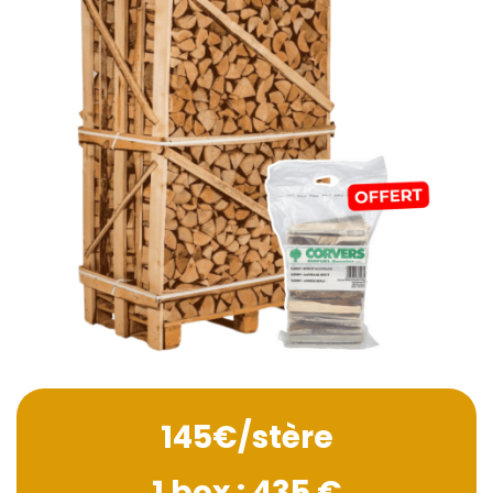
145€/stère
1 box : 435 €