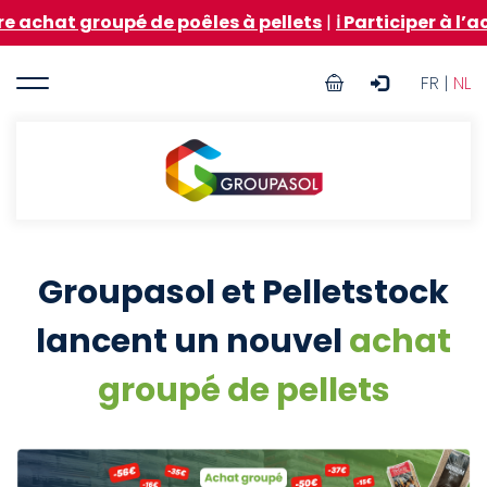
Aller
 groupé de poêles à pellets
|
ℹ️ Participer à l’achat g
au
contenu
User
principal
FR |
NL
account
menu
Groupasol
Groupasol et Pelletstock
lancent un nouvel
achat
groupé de pellets