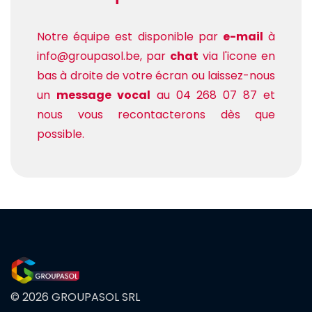
Notre équipe est disponible par
e-mail
à
info@groupasol.be, par
chat
via l'icone en
bas à droite de votre écran ou laissez-nous
un
message vocal
au 04 268 07 87 et
nous vous recontacterons dès que
possible.
© 2026 GROUPASOL SRL