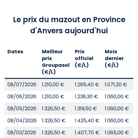
Le prix du mazout en Province
d'Anvers aujourd'hui
Dates
Meilleur
Prix
Mois
A
prix
officiel
dernier
d
Groupasol
(€/L)
(€/L)
(
(€/L)
08/07/2026
1.210,00 €
1.265,40 €
1.071,20 €
8
08/06/2026
1.210,00 €
1.238,30 €
1.060,00 €
8
08/05/2026
1.326,50 €
1.319,50 €
1.060,00 €
8
08/04/2026
1.326,50 €
1.425,40 €
1.060,00 €
8
08/03/2026
1.326,50 €
1.407,70 €
1.065,00 €
8