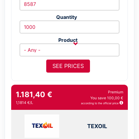
Quantity
Product
SEE PRICES
Premium
1.181,40 €
You save 100,00 €
1,1814 €/L
according to the official price
TEXOIL