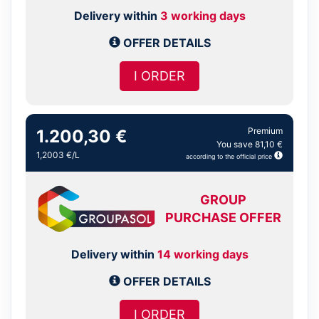
Delivery within
3 working days
OFFER DETAILS
I ORDER
Premium
1.200,30 €
You save 81,10 €
1,2003 €/L
according to the official price
GROUP
PURCHASE OFFER
Delivery within
14 working days
OFFER DETAILS
I ORDER