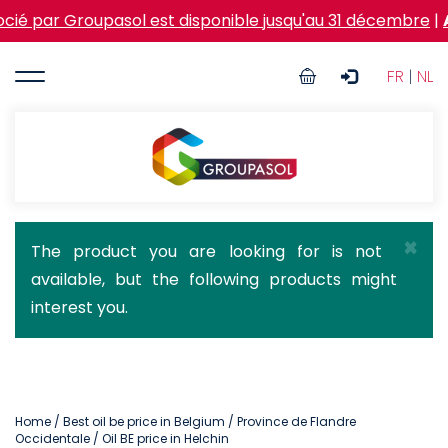
Skip
roupasol est disponible jusqu'au 31 décembre
|
Action Ve
to
main
User
content
FR
|
NL
account
menu
Groupasol
×
Status
The product you are looking for is not
available, but the following products might
message
interest you.
Home
/
Best oil be price in Belgium
/
Province de Flandre
Occidentale
/ Oil BE price in Helchin