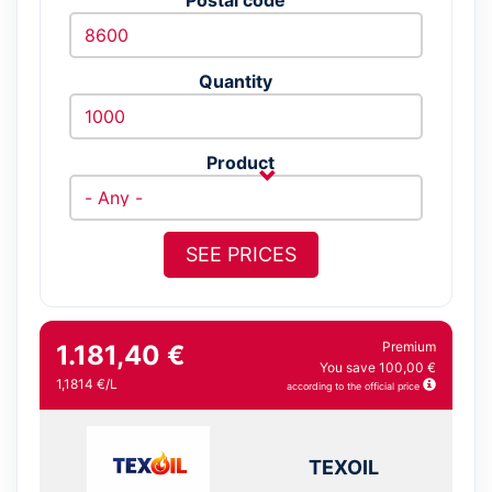
Quantity
Product
SEE PRICES
Premium
1.181,40 €
You save 100,00 €
1,1814 €/L
according to the official price
TEXOIL