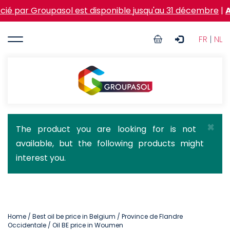
Skip
oupasol est disponible jusqu'au 31 décembre
|
Action Ver
to
main
User
content
FR
|
NL
account
menu
Groupasol
×
Status
The product you are looking for is not
available, but the following products might
message
interest you.
Home
/
Best oil be price in Belgium
/
Province de Flandre
Occidentale
/ Oil BE price in Woumen