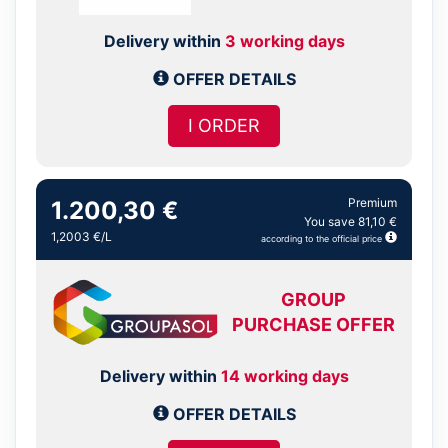
Delivery within
3 working days
OFFER DETAILS
I ORDER
Premium
1.200,30 €
You save 81,10 €
1,2003 €/L
according to the official price
GROUP
PURCHASE OFFER
Delivery within
14 working days
OFFER DETAILS