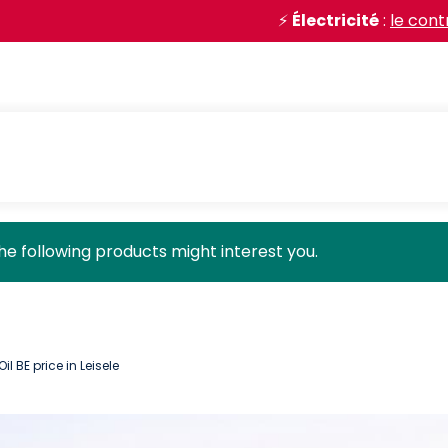
⚡
Électricité
:
le contrat négocié
the following products might interest you.
Oil BE price in Leisele