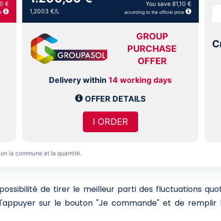
0 €
You save 81,10 €
1,2003 €/L
e
according to the official price
GROUP
C
PURCHASE
OFFER
Delivery within
14 working days
OFFER DETAILS
I ORDER
lon la commune et la quantité.
sibilité de tirer le meilleur parti des fluctuations qu
 d'appuyer sur le bouton "Je commande" et de remplir l