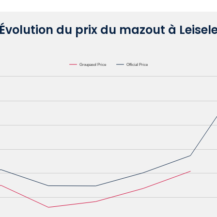
Évolution du prix du mazout à Leisel
Groupasol Price
Official Price
L. Data ranges from 0.6582 to 1.1622.