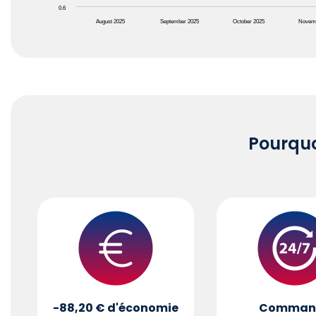
0.6
August 2025
September 2025
October 2025
Novem
End of interactive chart.
Pourqu
-88,20 €
d'économie
Comman