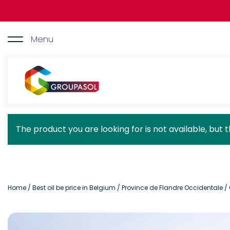
Skip
to
main
content
Menu
Groupasol
Status
The product you are looking for is not available, but 
message
Home
/
Best oil be price in Belgium
/
Province de Flandre Occidentale
/ 