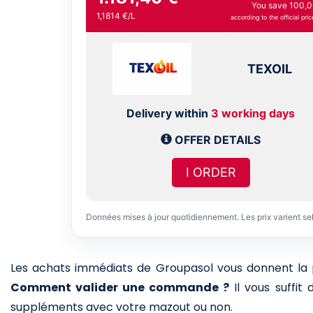
You save 100,0
1,1814 €/L
according to the official pric
TEXOIL
Delivery within
3 working days
OFFER DETAILS
I ORDER
Données mises à jour quotidiennement. Les prix varient se
Les achats immédiats de Groupasol vous donnent la pos
Comment valider une commande ?
Il vous suffit
suppléments avec votre mazout ou non.