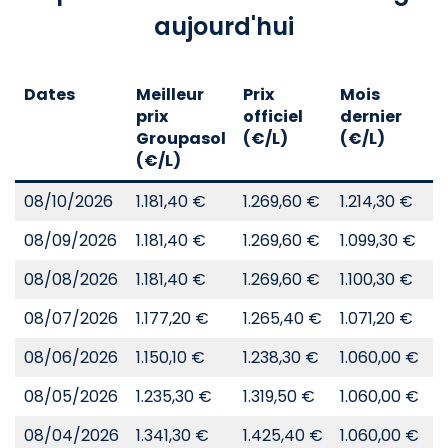
aujourd'hui
Dates
Meilleur
Prix
Mois
A
prix
officiel
dernier
d
Groupasol
(€/L)
(€/L)
(
(€/L)
08/10/2026
1.181,40 €
1.269,60 €
1.214,30 €
8
08/09/2026
1.181,40 €
1.269,60 €
1.099,30 €
8
08/08/2026
1.181,40 €
1.269,60 €
1.100,30 €
8
08/07/2026
1.177,20 €
1.265,40 €
1.071,20 €
8
08/06/2026
1.150,10 €
1.238,30 €
1.060,00 €
8
08/05/2026
1.235,30 €
1.319,50 €
1.060,00 €
8
08/04/2026
1.341,30 €
1.425,40 €
1.060,00 €
8