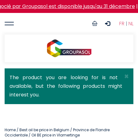
Skip
Groupasol est disponible jusqu'au 31 décembre
|
Action V
to
main
User
content
FR
|
NL
account
menu
Groupasol
×
Status
The product you are looking for is not
available, but the following products might
message
interest you.
Home
/
Best oil be price in Belgium
/
Province de Flandre
Occidentale
/ Oil BE price in Vlamertinge