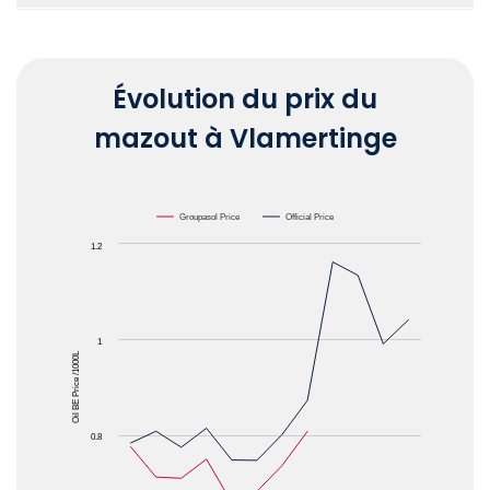
Évolution du prix du
mazout à Vlamertinge
Chart
Groupasol Price
Official Price
1.2
Line chart with 2 lines.
The chart has 1 X axis displaying Months.
The chart has 1 Y axis displaying Oil BE Price /1000
1
Oil BE Price /1000L
0.8