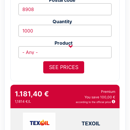
Quantity
Product
SEE PRICES
Premium
1.181,40 €
You save 100,00 €
1,1814 €/L
according to the official price
TEXOIL