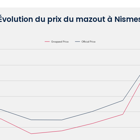
Évolution du prix du mazout à Nisme
Groupasol Price
Official Price
L. Data ranges from 0.6582 to 1.1622.