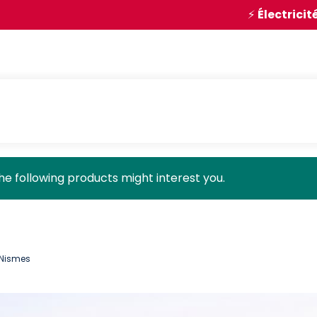
⚡
Électricité
:
le contrat 
the following products might interest you.
n Nismes