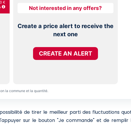
0 €
Not interested in any offers?
e
Create a price alert to receive the
next one
CREATE AN ALERT
lon la commune et la quantité.
sibilité de tirer le meilleur parti des fluctuations qu
 d'appuyer sur le bouton "Je commande" et de remplir l