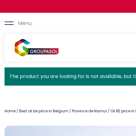
Skip
to
main
content
Menu
Groupasol
Status
The product you are looking for is not available, but 
message
Home
/
Best oil be price in Belgium
/
Province de Namur
/ Oil BE price i