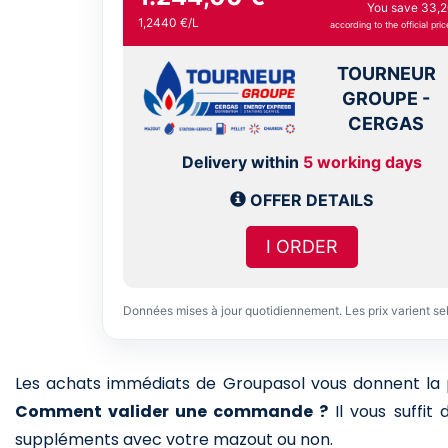
You save 33,2
1,2440 €/L
according to the official pric
TOURNEUR
GROUPE -
CERGAS
Delivery within
5 working days
OFFER DETAILS
I ORDER
Données mises à jour quotidiennement. Les prix varient se
Les achats immédiats de Groupasol vous donnent la pos
Comment valider une commande ?
Il vous suffit
suppléments avec votre mazout ou non.