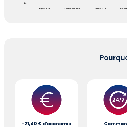
0.6
August 2025
September 2025
October 2025
Novem
End of interactive chart.
Pourqu
-21,40 €
d'économie
Comman