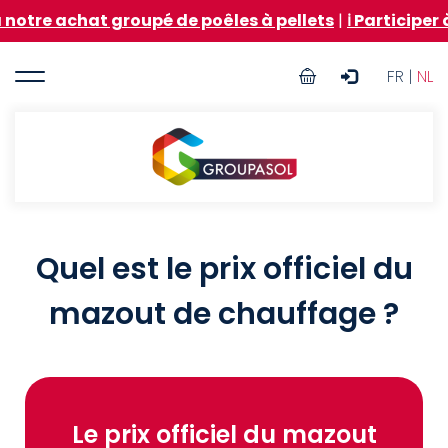
Aller
e achat groupé de poêles à pellets
|
ℹ️ Participer à l
au
contenu
User
principal
FR |
NL
account
menu
Groupasol
Quel est le prix officiel du
mazout de chauffage ?
Le prix officiel du mazout