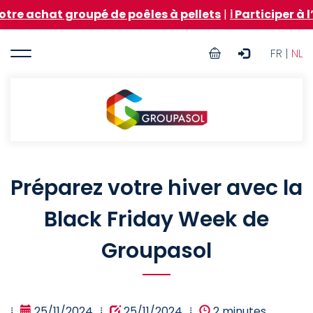
Aller
t groupé de poêles à pellets
|
ℹ️ Participer à l’achat
au
contenu
User
principal
FR |
NL
account
menu
Groupasol
Préparez votre hiver avec la
Black Friday Week de
Groupasol
25/11/2024
25/11/2024
2 minutes