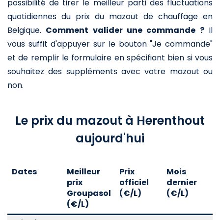
possibilité de tirer le meilleur parti des fluctuations
quotidiennes du prix du mazout de chauffage en
Belgique.
Comment valider une commande ?
Il
vous suffit d'appuyer sur le bouton "Je commande"
et de remplir le formulaire en spécifiant bien si vous
souhaitez des suppléments avec votre mazout ou
non.
Le prix du mazout à Herenthout
aujourd'hui
Dates
Meilleur
Prix
Mois
A
prix
officiel
dernier
d
Groupasol
(€/L)
(€/L)
(
(€/L)