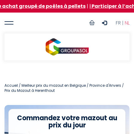
Aller
oupé de poêles à pellets
|
ℹ️ Participer à l’achat grou
au
contenu
User
principal
FR |
NL
account
menu
Groupasol
Accueil
/
Meilleur prix du mazout en Belgique
/
Province d'Anvers
/
Prix du Mazout à Herenthout
Commandez votre mazout au
prix du jour