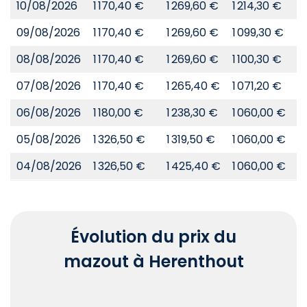
10/08/2026
1 170,40 €
1 269,60 €
1 214,30 €
8
09/08/2026
1 170,40 €
1 269,60 €
1 099,30 €
8
08/08/2026
1 170,40 €
1 269,60 €
1 100,30 €
8
07/08/2026
1 170,40 €
1 265,40 €
1 071,20 €
8
06/08/2026
1 180,00 €
1 238,30 €
1 060,00 €
8
05/08/2026
1 326,50 €
1 319,50 €
1 060,00 €
8
04/08/2026
1 326,50 €
1 425,40 €
1 060,00 €
8
Évolution du prix du
mazout à Herenthout
Chart