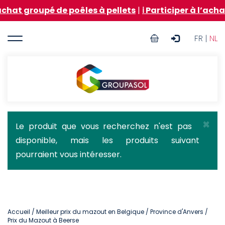
Aller
é de poêles à pellets
|
ℹ️ Participer à l’achat groupé
au
contenu
User
principal
FR |
NL
account
menu
Groupasol
×
Message
Le produit que vous recherchez n'est pas
disponible, mais les produits suivant
d'état
pourraient vous intéresser.
Accueil
/
Meilleur prix du mazout en Belgique
/
Province d'Anvers
/
Prix du Mazout à Beerse