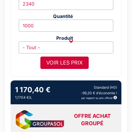
Quantité
Produit
VOIR LES PRIX
Standard (H0)
1 170,40 €
-99,20 € d'économie !
1,1704 €/L
par rapport au prix officiel
OFFRE ACHAT
GROUPÉ