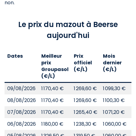
non.
Le prix du mazout à Beerse
aujourd'hui
Dates
Meilleur
Prix
Mois
A
prix
officiel
dernier
d
Groupasol
(€/L)
(€/L)
(
(€/L)
09/08/2026
1 170,40 €
1 269,60 €
1 099,30 €
8
08/08/2026
1 170,40 €
1 269,60 €
1 100,30 €
8
07/08/2026
1 170,40 €
1 265,40 €
1 071,20 €
8
06/08/2026
1 180,00 €
1 238,30 €
1 060,00 €
8
05/08/2026
1 326,50 €
1 319,50 €
1 060,00 €
8