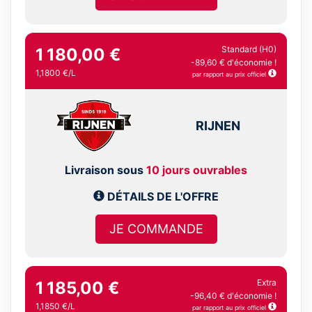
Standard (H0)
1 180,00 €
-89,60 € d'économie !
1,1800 €/L
par rapport au prix officiel
RIJNEN
Livraison sous
10 jours ouvrables
DÉTAILS DE L'OFFRE
JE COMMANDE
Extra
1 185,00 €
-96,40 € d'économie !
1,1850 €/L
par rapport au prix officiel