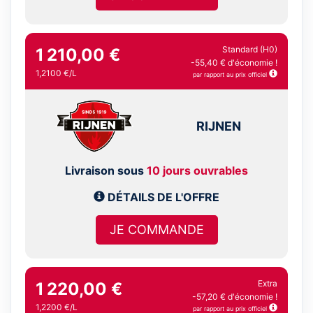
Standard (H0)
1 210,00 €
-55,40 € d'économie !
1,2100 €/L
par rapport au prix officiel
RIJNEN
Livraison sous
10 jours ouvrables
DÉTAILS DE L'OFFRE
JE COMMANDE
Extra
1 220,00 €
-57,20 € d'économie !
1,2200 €/L
par rapport au prix officiel