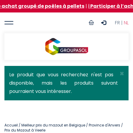
Aller
roupé de poêles à pellets
|
ℹ️ Participer à l’achat gro
au
contenu
User
principal
FR |
NL
account
menu
Groupasol
×
Message
Le produit que vous recherchez n'est pas
disponible, mais les produits suivant
d'état
pourraient vous intéresser.
Accueil
/
Meilleur prix du mazout en Belgique
/
Province d'Anvers
/
Prix du Mazout à Veerle