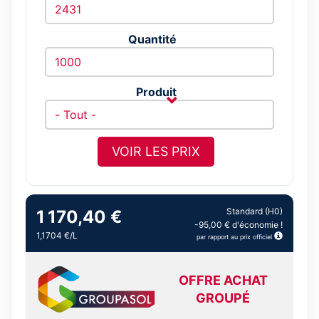
Quantité
Produit
VOIR LES PRIX
Standard (H0)
1 170,40 €
-95,00 € d'économie !
1,1704 €/L
par rapport au prix officiel
OFFRE ACHAT
GROUPÉ