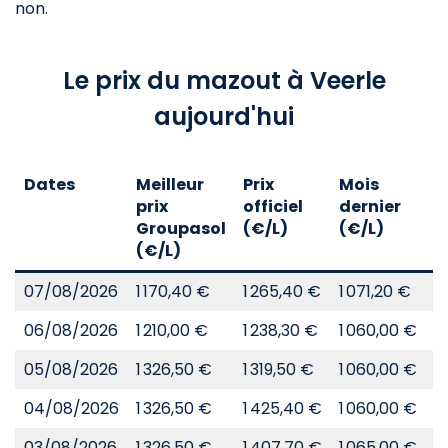
non.
Le prix du mazout à Veerle
aujourd'hui
Dates
Meilleur
Prix
Mois
A
prix
officiel
dernier
d
Groupasol
(€/L)
(€/L)
(
(€/L)
07/08/2026
1 170,40 €
1 265,40 €
1 071,20 €
8
06/08/2026
1 210,00 €
1 238,30 €
1 060,00 €
8
05/08/2026
1 326,50 €
1 319,50 €
1 060,00 €
8
04/08/2026
1 326,50 €
1 425,40 €
1 060,00 €
8
03/08/2026
1 326,50 €
1 407,70 €
1 065,00 €
8