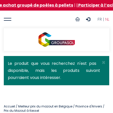
Aller
oupé de poêles à pellets
|
ℹ️ Participer à l’achat gro
au
contenu
User
principal
FR |
NL
account
menu
Groupasol
×
Message
Le produit que vous recherchez n'est pas
disponible, mais les produits suivant
d'état
pourraient vous intéresser.
Accueil
/
Meilleur prix du mazout en Belgique
/
Province d'Anvers
/
Prix du Mazout à Kessel