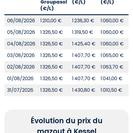
Groupasol
(€/L)
(€/L)
(
(€/L)
06/08/2026
1 210,00 €
1 238,30 €
1 060,00 €
8
05/08/2026
1 326,50 €
1 319,50 €
1 060,00 €
8
04/08/2026
1 326,50 €
1 425,40 €
1 060,00 €
8
03/08/2026
1 326,50 €
1 407,70 €
1 065,00 €
8
02/08/2026
1 326,50 €
1 407,70 €
1 063,70 €
8
01/08/2026
1 326,50 €
1 407,70 €
1 041,00 €
8
31/07/2026
1 326,50 €
1 430,80 €
1 010,50 €
8
Évolution du prix du
mazout à Kessel