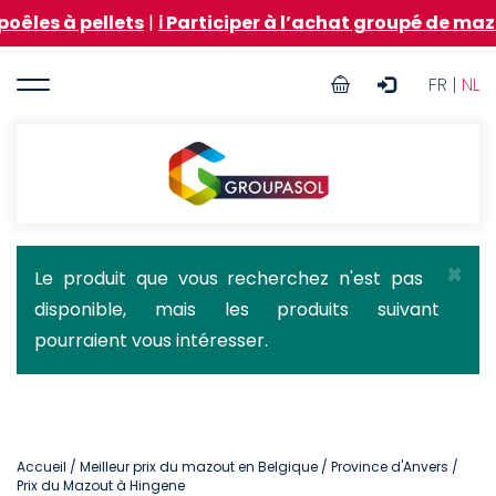
Aller
ellets
|
ℹ️ Participer à l’achat groupé de mazout pour 
au
contenu
User
principal
FR |
NL
account
menu
Groupasol
×
Message
Le produit que vous recherchez n'est pas
disponible, mais les produits suivant
d'état
pourraient vous intéresser.
Accueil
/
Meilleur prix du mazout en Belgique
/
Province d'Anvers
/
Prix du Mazout à Hingene