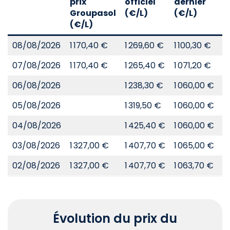
prix
officiel
dernier
d
Groupasol
(€/L)
(€/L)
(
(€/L)
08/08/2026
1 170,40 €
1 269,60 €
1 100,30 €
8
07/08/2026
1 170,40 €
1 265,40 €
1 071,20 €
8
06/08/2026
1 238,30 €
1 060,00 €
8
05/08/2026
1 319,50 €
1 060,00 €
8
04/08/2026
1 425,40 €
1 060,00 €
8
03/08/2026
1 327,00 €
1 407,70 €
1 065,00 €
8
02/08/2026
1 327,00 €
1 407,70 €
1 063,70 €
8
Évolution du prix du