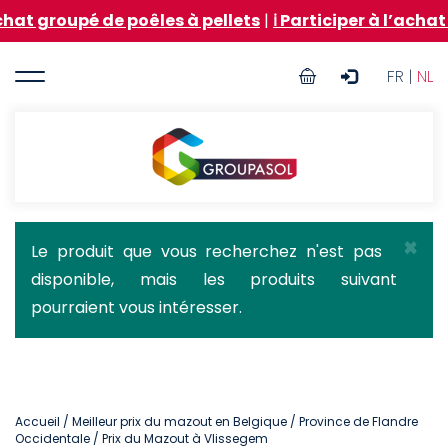
Aller
 de poêles à pellets
|
ℹ️ Participer à l’achat groupé 
au
contenu
User
principal
FR |
NL
account
menu
Groupasol
×
Message
Le produit que vous recherchez n'est pas
disponible, mais les produits suivant
d'état
pourraient vous intéresser.
Accueil
/
Meilleur prix du mazout en Belgique
/
Province de Flandre
Occidentale
/ Prix du Mazout à Vlissegem