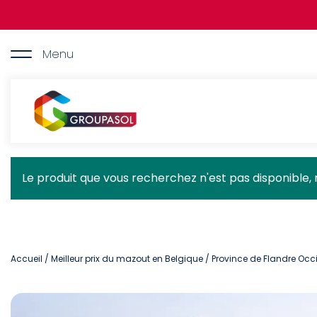
Aller
au
contenu
principal
Menu
Groupasol
Message
Le produit que vous recherchez n'est pas disponible, 
d'état
Accueil
/
Meilleur prix du mazout en Belgique
/
Province de Flandre Occ