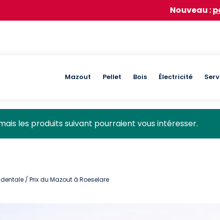
Nouveau :
participez à n
Main
Mazout
Pellet
Bois
Électricité
Serv
navigation
mais les produits suivant pourraient vous intéresser.
identale
/ Prix du Mazout à Roeselare