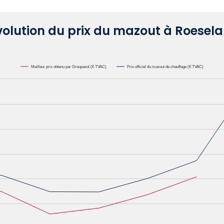
volution du prix du mazout à Roesela
Meilleur prix obtenu par Groupasol (€ TVAC)
Prix officiel du mazout de chauffage (€ TVAC)
000L. Data ranges from 0.6582 to 1.1622.