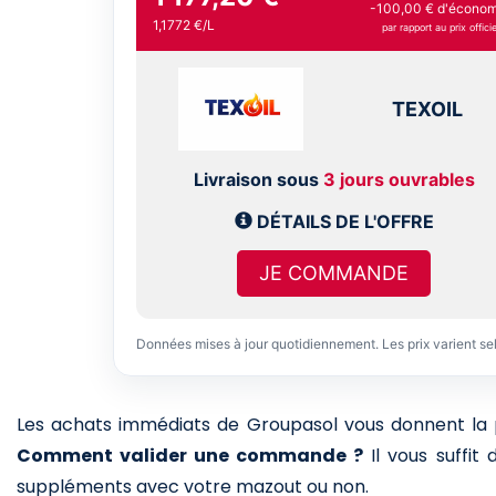
-100,00 € d'économi
1,1772 €/L
par rapport au prix officie
TEXOIL
Livraison sous
3 jours ouvrables
DÉTAILS DE L'OFFRE
JE COMMANDE
Données mises à jour quotidiennement. Les prix varient se
Les achats immédiats de Groupasol vous donnent la pos
Comment valider une commande ?
Il vous suffit
suppléments avec votre mazout ou non.