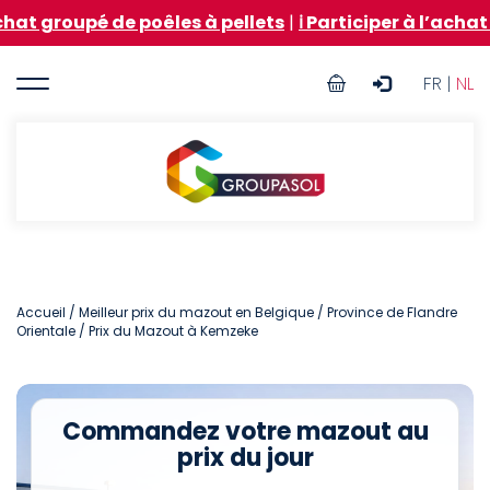
Aller
é de poêles à pellets
|
ℹ️ Participer à l’achat groupé 
au
contenu
User
principal
FR |
NL
account
menu
Groupasol
Accueil
/
Meilleur prix du mazout en Belgique
/
Province de Flandre
Orientale
/ Prix du Mazout à Kemzeke
Commandez votre mazout au
prix du jour