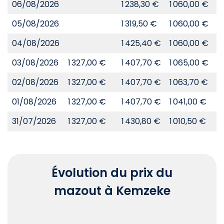
06/08/2026
1 238,30 €
1 060,00 €
8
05/08/2026
1 319,50 €
1 060,00 €
8
04/08/2026
1 425,40 €
1 060,00 €
8
03/08/2026
1 327,00 €
1 407,70 €
1 065,00 €
8
02/08/2026
1 327,00 €
1 407,70 €
1 063,70 €
8
01/08/2026
1 327,00 €
1 407,70 €
1 041,00 €
8
31/07/2026
1 327,00 €
1 430,80 €
1 010,50 €
8
Évolution du prix du
mazout à Kemzeke
Chart