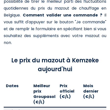
possibilité de tirer le meilleur parti des fluctuations
quotidiennes du prix du mazout de chauffage en
Belgique.
Comment valider une commande ?
Il
vous suffit d'appuyer sur le bouton "Je commande"
et de remplir le formulaire en spécifiant bien si vous
souhaitez des suppléments avec votre mazout ou
non.
Le prix du mazout à Kemzeke
aujourd'hui
Dates
Meilleur
Prix
Mois
A
prix
officiel
dernier
d
Groupasol
(€/L)
(€/L)
(
(€/L)