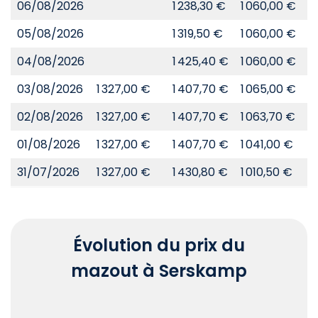
06/08/2026
1 238,30 €
1 060,00 €
8
05/08/2026
1 319,50 €
1 060,00 €
8
04/08/2026
1 425,40 €
1 060,00 €
8
03/08/2026
1 327,00 €
1 407,70 €
1 065,00 €
8
02/08/2026
1 327,00 €
1 407,70 €
1 063,70 €
8
01/08/2026
1 327,00 €
1 407,70 €
1 041,00 €
8
31/07/2026
1 327,00 €
1 430,80 €
1 010,50 €
8
Évolution du prix du
mazout à Serskamp
Chart