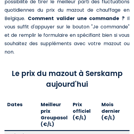
possibilité de tirer le meilleur parti des fluctuations
quotidiennes du prix du mazout de chauffage en
Belgique.
Comment valider une commande ?
Il
vous suffit d'appuyer sur le bouton "Je commande"
et de remplir le formulaire en spécifiant bien si vous
souhaitez des suppléments avec votre mazout ou
non.
Le prix du mazout à Serskamp
aujourd'hui
Dates
Meilleur
Prix
Mois
A
prix
officiel
dernier
d
Groupasol
(€/L)
(€/L)
(
(€/L)