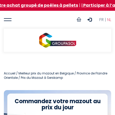
Aller
groupé de poêles à pellets
|
ℹ️ Participer à l’achat g
au
contenu
User
principal
FR |
NL
account
menu
Groupasol
Accueil
/
Meilleur prix du mazout en Belgique
/
Province de Flandre
Orientale
/ Prix du Mazout à Serskamp
Commandez votre mazout au
prix du jour