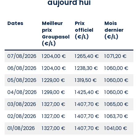
aujourd'hui
Dates
Meilleur
Prix
Mois
A
prix
officiel
dernier
d
Groupasol
(€/L)
(€/L)
(
(€/L)
07/08/2026
1 204,00 €
1 265,40 €
1 071,20 €
8
06/08/2026
1 204,00 €
1 238,30 €
1 060,00 €
8
05/08/2026
1 229,00 €
1 319,50 €
1 060,00 €
8
04/08/2026
1 299,00 €
1 425,40 €
1 060,00 €
8
03/08/2026
1 327,00 €
1 407,70 €
1 065,00 €
8
02/08/2026
1 327,00 €
1 407,70 €
1 063,70 €
8
01/08/2026
1 327,00 €
1 407,70 €
1 041,00 €
8