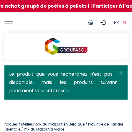
Aller
roupé de poêles à pellets
|
ℹ️ Participer à l’achat gro
au
contenu
User
principal
FR |
NL
account
menu
Groupasol
×
Message
Le produit que vous recherchez n'est pas
disponible, mais les produits suivant
d'état
pourraient vous intéresser.
Accueil
/
Meilleur prix du mazout en Belgique
/
Province de Flandre
Orientale
/ Prix du Mazout à Viane