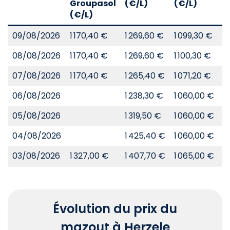
Groupasol
(€/L)
(€/L)
(
(€/L)
09/08/2026
1 170,40 €
1 269,60 €
1 099,30 €
8
08/08/2026
1 170,40 €
1 269,60 €
1 100,30 €
8
07/08/2026
1 170,40 €
1 265,40 €
1 071,20 €
8
06/08/2026
1 238,30 €
1 060,00 €
8
05/08/2026
1 319,50 €
1 060,00 €
8
04/08/2026
1 425,40 €
1 060,00 €
8
03/08/2026
1 327,00 €
1 407,70 €
1 065,00 €
8
Évolution du prix du
mazout à Herzele