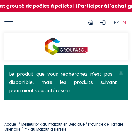
Aller
de poêles à pellets
|
ℹ️ Participer à l’achat groupé d
au
contenu
User
principal
FR |
NL
account
menu
Groupasol
×
Message
Le produit que vous recherchez n'est pas
disponible, mais les produits suivant
d'état
pourraient vous intéresser.
Accueil
/
Meilleur prix du mazout en Belgique
/
Province de Flandre
Orientale
/ Prix du Mazout à Herzele