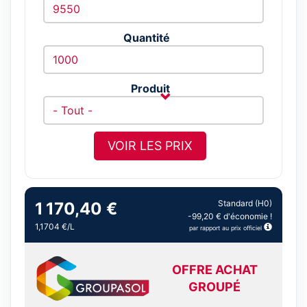
Quantité
Produit
VOIR LES PRIX
Standard (H0)
1 170,40 €
-99,20 € d'économie !
1,1704 €/L
par rapport au prix officiel
OFFRE ACHAT
GROUPÉ