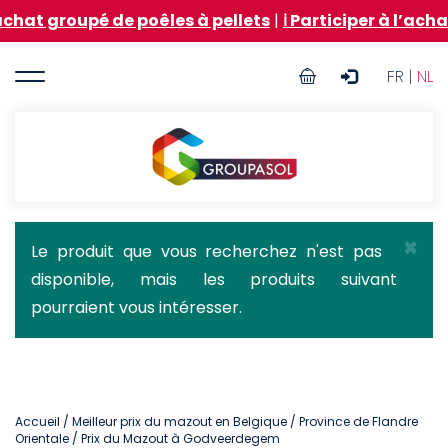
Aller
pé de poêles à pellets
|
ℹ️ Participer à l’achat groupé
au
contenu
User
principal
FR |
NL
account
menu
Groupasol
×
Message
Le produit que vous recherchez n'est pas
disponible, mais les produits suivant
d'état
pourraient vous intéresser.
Accueil
/
Meilleur prix du mazout en Belgique
/
Province de Flandre
Orientale
/ Prix du Mazout à Godveerdegem