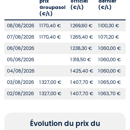
prix
officiel
dernier
d
Groupasol
(€/L)
(€/L)
(
(€/L)
08/08/2026
1 170,40 €
1 269,60 €
1 100,30 €
8
07/08/2026
1 170,40 €
1 265,40 €
1 071,20 €
8
06/08/2026
1 238,30 €
1 060,00 €
8
05/08/2026
1 319,50 €
1 060,00 €
8
04/08/2026
1 425,40 €
1 060,00 €
8
03/08/2026
1 327,00 €
1 407,70 €
1 065,00 €
8
02/08/2026
1 327,00 €
1 407,70 €
1 063,70 €
8
Évolution du prix du