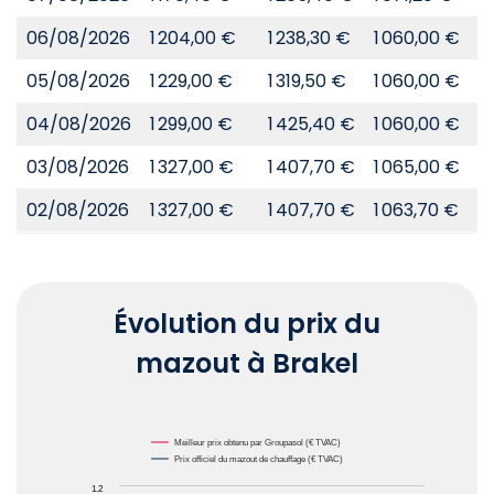
06/08/2026
1 204,00 €
1 238,30 €
1 060,00 €
8
05/08/2026
1 229,00 €
1 319,50 €
1 060,00 €
8
04/08/2026
1 299,00 €
1 425,40 €
1 060,00 €
8
03/08/2026
1 327,00 €
1 407,70 €
1 065,00 €
8
02/08/2026
1 327,00 €
1 407,70 €
1 063,70 €
8
Évolution du prix du
mazout à Brakel
Chart
Meilleur prix obtenu par Groupasol (€ TVAC)
Prix officiel du mazout de chauffage (€ TVAC)
1.2