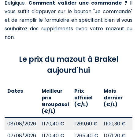
Belgique.
Comment valider une commande ?
Il
vous suffit d'appuyer sur le bouton "Je commande"
et de remplir le formulaire en spécifiant bien si vous
souhaitez des suppléments avec votre mazout ou
non.
Le prix du mazout à Brakel
aujourd'hui
Dates
Meilleur
Prix
Mois
A
prix
officiel
dernier
d
Groupasol
(€/L)
(€/L)
(
(€/L)
08/08/2026
1 170,40 €
1 269,60 €
1 100,30 €
8
07/08/2026
1 170,40 €
1 265,40 €
1 071,20 €
8