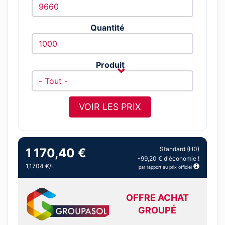
Quantité
Produit
VOIR LES PRIX
Standard (H0)
1 170,40 €
-99,20 € d'économie !
1,1704 €/L
par rapport au prix officiel
OFFRE ACHAT
GROUPÉ