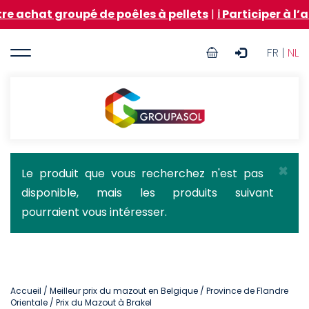
Aller
groupé de poêles à pellets
|
ℹ️ Participer à l’achat gr
au
contenu
User
principal
FR |
NL
account
menu
Groupasol
×
Message
Le produit que vous recherchez n'est pas
disponible, mais les produits suivant
d'état
pourraient vous intéresser.
Accueil
/
Meilleur prix du mazout en Belgique
/
Province de Flandre
Orientale
/ Prix du Mazout à Brakel