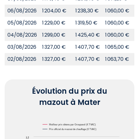
06/08/2026
1 204,00 €
1 238,30 €
1 060,00 €
8
05/08/2026
1 229,00 €
1 319,50 €
1 060,00 €
8
04/08/2026
1 299,00 €
1 425,40 €
1 060,00 €
8
03/08/2026
1 327,00 €
1 407,70 €
1 065,00 €
8
02/08/2026
1 327,00 €
1 407,70 €
1 063,70 €
8
Évolution du prix du
mazout à Mater
Chart
Meilleur prix obtenu par Groupasol (€ TVAC)
Prix officiel du mazout de chauffage (€ TVAC)
1.2