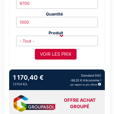
Quantité
Produit
VOIR LES PRIX
Standard (H0)
1 170,40 €
-99,20 € d'économie !
1,1704 €/L
par rapport au prix officiel
OFFRE ACHAT
GROUPÉ