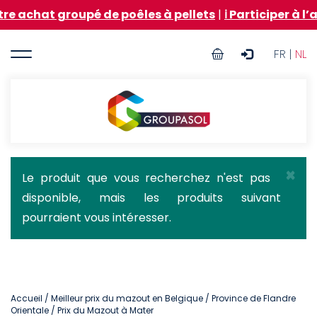
Aller
groupé de poêles à pellets
|
ℹ️ Participer à l’achat g
au
contenu
User
principal
FR |
NL
account
menu
Groupasol
×
Message
Le produit que vous recherchez n'est pas
disponible, mais les produits suivant
d'état
pourraient vous intéresser.
Accueil
/
Meilleur prix du mazout en Belgique
/
Province de Flandre
Orientale
/ Prix du Mazout à Mater