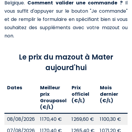
Belgique.
Comment valider une commande ?
Il
vous suffit d'appuyer sur le bouton "Je commande"
et de remplir le formulaire en spécifiant bien si vous
souhaitez des suppléments avec votre mazout ou
non.
Le prix du mazout à Mater
aujourd'hui
Dates
Meilleur
Prix
Mois
A
prix
officiel
dernier
d
Groupasol
(€/L)
(€/L)
(
(€/L)
08/08/2026
1 170,40 €
1 269,60 €
1 100,30 €
8
07/08/2026
1 170,40 €
1 265,40 €
1 071,20 €
8