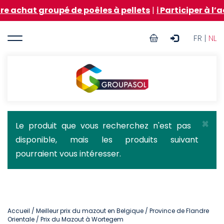
Aller
roupé de poêles à pellets
|
ℹ️ Participer à l’achat gr
au
contenu
User
principal
FR |
NL
account
menu
Groupasol
×
Message
Le produit que vous recherchez n'est pas
disponible, mais les produits suivant
d'état
pourraient vous intéresser.
Accueil
/
Meilleur prix du mazout en Belgique
/
Province de Flandre
Orientale
/ Prix du Mazout à Wortegem