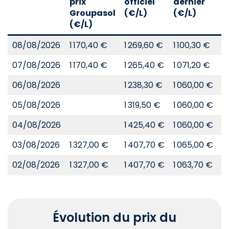
prix
officiel
dernier
d
Groupasol
(€/L)
(€/L)
(
(€/L)
08/08/2026
1 170,40 €
1 269,60 €
1 100,30 €
8
07/08/2026
1 170,40 €
1 265,40 €
1 071,20 €
8
06/08/2026
1 238,30 €
1 060,00 €
8
05/08/2026
1 319,50 €
1 060,00 €
8
04/08/2026
1 425,40 €
1 060,00 €
8
03/08/2026
1 327,00 €
1 407,70 €
1 065,00 €
8
02/08/2026
1 327,00 €
1 407,70 €
1 063,70 €
8
Évolution du prix du