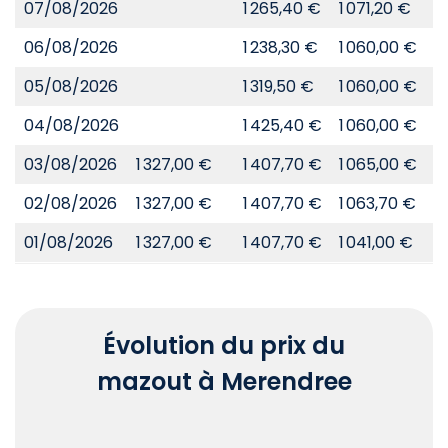
07/08/2026
1 265,40 €
1 071,20 €
8
06/08/2026
1 238,30 €
1 060,00 €
8
05/08/2026
1 319,50 €
1 060,00 €
8
04/08/2026
1 425,40 €
1 060,00 €
8
03/08/2026
1 327,00 €
1 407,70 €
1 065,00 €
8
02/08/2026
1 327,00 €
1 407,70 €
1 063,70 €
8
01/08/2026
1 327,00 €
1 407,70 €
1 041,00 €
8
Évolution du prix du
mazout à Merendree
Chart