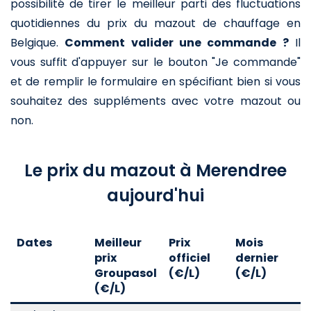
possibilité de tirer le meilleur parti des fluctuations
quotidiennes du prix du mazout de chauffage en
Belgique.
Comment valider une commande ?
Il
vous suffit d'appuyer sur le bouton "Je commande"
et de remplir le formulaire en spécifiant bien si vous
souhaitez des suppléments avec votre mazout ou
non.
Le prix du mazout à Merendree
aujourd'hui
Dates
Meilleur
Prix
Mois
A
prix
officiel
dernier
d
Groupasol
(€/L)
(€/L)
(
(€/L)