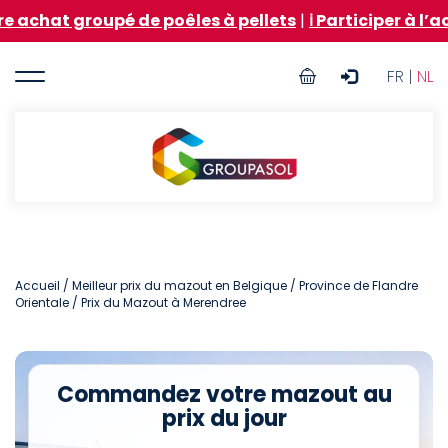
Aller
roupé de poêles à pellets
|
ℹ️ Participer à l’achat gr
au
contenu
User
principal
FR |
NL
account
menu
Groupasol
Accueil
/
Meilleur prix du mazout en Belgique
/
Province de Flandre
Orientale
/ Prix du Mazout à Merendree
Commandez votre mazout au
prix du jour