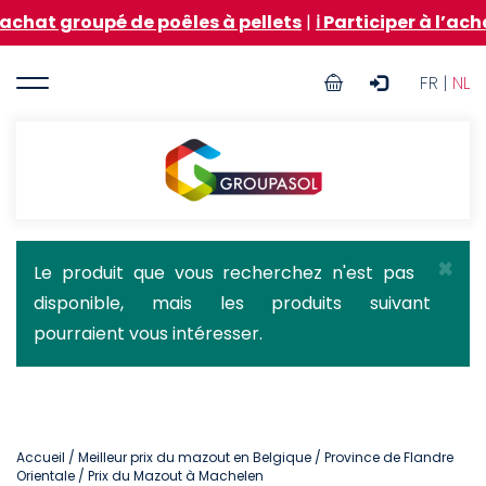
Aller
upé de poêles à pellets
|
ℹ️ Participer à l’achat group
au
contenu
User
principal
FR |
NL
account
menu
Groupasol
×
Message
Le produit que vous recherchez n'est pas
disponible, mais les produits suivant
d'état
pourraient vous intéresser.
Accueil
/
Meilleur prix du mazout en Belgique
/
Province de Flandre
Orientale
/ Prix du Mazout à Machelen