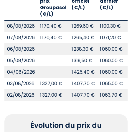
prix
officiel
dernier
d
Groupasol
(€/L)
(€/L)
(
(€/L)
08/08/2026
1 170,40 €
1 269,60 €
1 100,30 €
8
07/08/2026
1 170,40 €
1 265,40 €
1 071,20 €
8
06/08/2026
1 238,30 €
1 060,00 €
8
05/08/2026
1 319,50 €
1 060,00 €
8
04/08/2026
1 425,40 €
1 060,00 €
8
03/08/2026
1 327,00 €
1 407,70 €
1 065,00 €
8
02/08/2026
1 327,00 €
1 407,70 €
1 063,70 €
8
Évolution du prix du