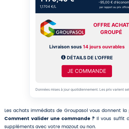
-95,00 € d'économ
1,1704 €/L
par rapport au prix officie
OFFRE ACHA
GROUPÉ
Livraison sous
14 jours ouvrables
DÉTAILS DE L'OFFRE
JE COMMANDE
Données mises à jour quotidiennement. Les prix varient se
Les achats immédiats de Groupasol vous donnent la pos
Comment valider une commande ?
Il vous suffit
suppléments avec votre mazout ou non.