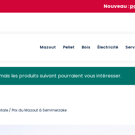
Nouveau :
participez à no
Main
Mazout
Pellet
Bois
Électricité
Serv
navigation
mais les produits suivant pourraient vous intéresser.
ntale
/ Prix du Mazout à Semmerzake