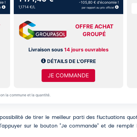
ie !
-105,80 € d'économie !
1,1714 €/L
l
par rapport au prix officiel
T
OFFRE ACHAT
GROUPÉ
Livraison sous
14 jours ouvrables
DÉTAILS DE L'OFFRE
JE COMMANDE
lon la commune et la quantité.
sibilité de tirer le meilleur parti des fluctuations qu
 d'appuyer sur le bouton "Je commande" et de remplir l