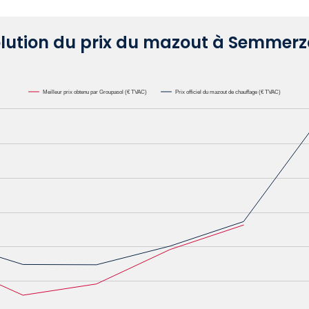
lution du prix du mazout à Semmer
Meilleur prix obtenu par Groupasol (€ TVAC)
Prix officiel du mazout de chauffage (€ TVAC)
000L. Data ranges from 0.6582 to 1.1622.