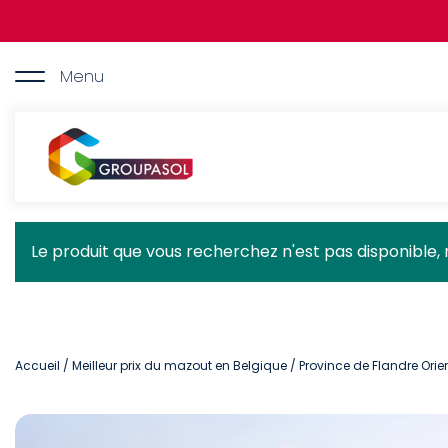
Aller
au
contenu
principal
Menu
Groupasol
Message
Le produit que vous recherchez n'est pas disponible, 
d'état
Accueil
/
Meilleur prix du mazout en Belgique
/
Province de Flandre Orie