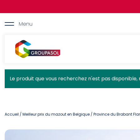
Aller
au
contenu
principal
Menu
Groupasol
Message
Le produit que vous recherchez n'est pas disponible, 
d'état
Accueil
/
Meilleur prix du mazout en Belgique
/
Province du Brabant F