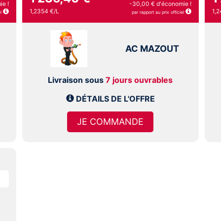
ie !
-30,00 € d'économie !
1,2354 €/L
1,2
l
par rapport au prix officiel
AC MAZOUT
Livraison sous
7 jours ouvrables
DÉTAILS DE L'OFFRE
JE COMMANDE