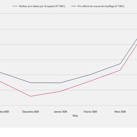
Meilleur prix obtenu par Groupasol (€ TVAC)
Prix officiel du mazout de chauffage (€ TVAC)
000L. Data ranges from 0.6582 to 1.1622.
bre 2025
Décembre 2025
Janvier 2026
Février 2026
Mars 2026
Mois