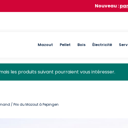
Nouveau :
participez à not
Main
Mazout
Pellet
Bois
Électricité
Serv
navigation
mais les produits suivant pourraient vous intéresser.
lamand
/ Prix du Mazout à Pepingen