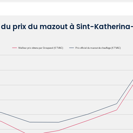
n du prix du mazout à Sint-Katherin
Meilleur prix obtenu par Groupasol (€ TVAC)
Prix officiel du mazout de chauffage (€ TVAC)
000L. Data ranges from 0.6582 to 1.1622.