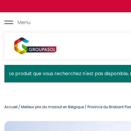
Aller
au
contenu
principal
Menu
Groupasol
Message
Le produit que vous recherchez n'est pas disponible, 
d'état
Accueil
/
Meilleur prix du mazout en Belgique
/
Province du Brabant F