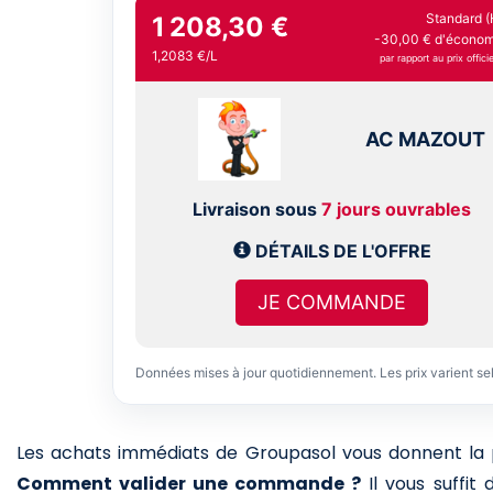
Standard (
1 208,30 €
-30,00 € d'économi
1,2083 €/L
par rapport au prix officie
AC MAZOUT
Livraison sous
7 jours ouvrables
DÉTAILS DE L'OFFRE
JE COMMANDE
Données mises à jour quotidiennement. Les prix varient se
Les achats immédiats de Groupasol vous donnent la pos
Comment valider une commande ?
Il vous suffit