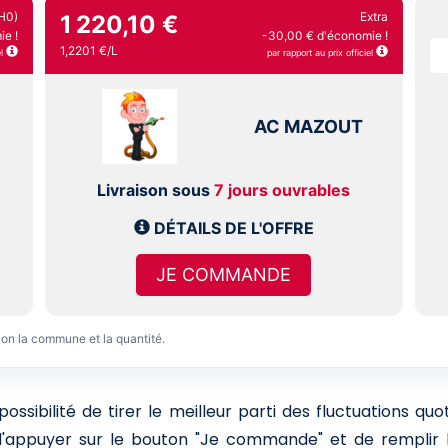
H0)
Extra
1 220,10 €
e !
-30,00 € d'économie !
1,2201 €/L
l
par rapport au prix officiel
AC MAZOUT
Livraison sous
7 jours ouvrables
DÉTAILS DE L'OFFRE
JE COMMANDE
lon la commune et la quantité.
sibilité de tirer le meilleur parti des fluctuations qu
 d'appuyer sur le bouton "Je commande" et de remplir l