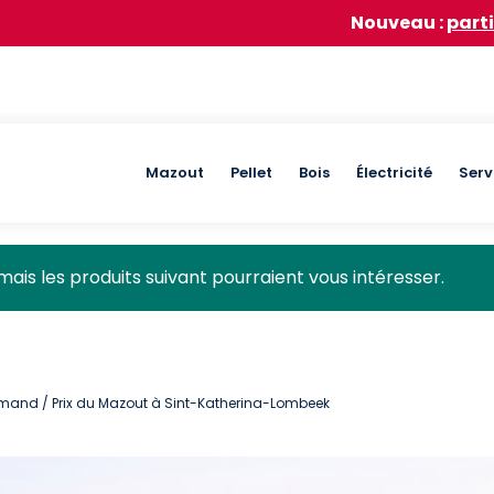
Nouveau :
participez à notre
Main
Mazout
Pellet
Bois
Électricité
Serv
navigation
mais les produits suivant pourraient vous intéresser.
lamand
/ Prix du Mazout à Sint-Katherina-Lombeek