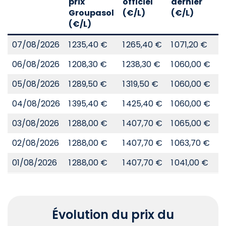
prix
officiel
dernier
d
Groupasol
(€/L)
(€/L)
(
(€/L)
07/08/2026
1 235,40 €
1 265,40 €
1 071,20 €
8
06/08/2026
1 208,30 €
1 238,30 €
1 060,00 €
8
05/08/2026
1 289,50 €
1 319,50 €
1 060,00 €
8
04/08/2026
1 395,40 €
1 425,40 €
1 060,00 €
8
03/08/2026
1 288,00 €
1 407,70 €
1 065,00 €
8
02/08/2026
1 288,00 €
1 407,70 €
1 063,70 €
8
01/08/2026
1 288,00 €
1 407,70 €
1 041,00 €
8
Évolution du prix du