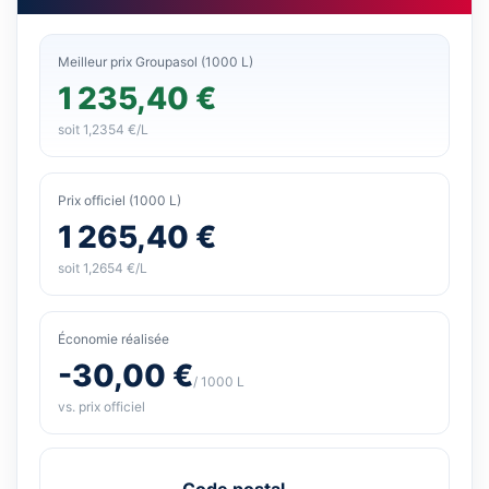
Meilleur prix Groupasol (1000 L)
1 235,40 €
soit 1,2354 €/L
Prix officiel (1000 L)
1 265,40 €
soit 1,2654 €/L
Économie réalisée
-30,00 €
/ 1000 L
vs. prix officiel
Code postal