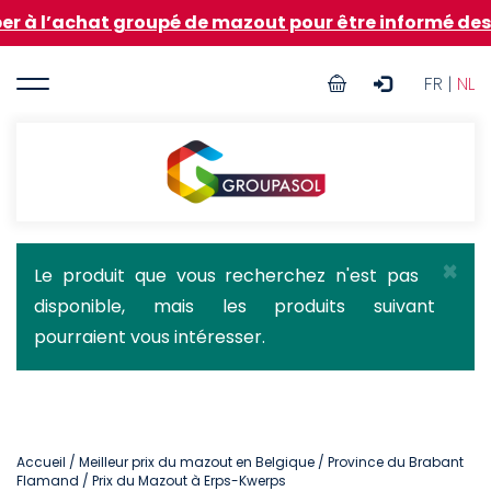
Aller
chat groupé de mazout pour être informé des prix négo
au
contenu
User
principal
FR |
NL
account
menu
Groupasol
×
Message
Le produit que vous recherchez n'est pas
disponible, mais les produits suivant
d'état
pourraient vous intéresser.
Accueil
/
Meilleur prix du mazout en Belgique
/
Province du Brabant
Flamand
/ Prix du Mazout à Erps-Kwerps