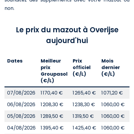
non.
Le prix du mazout à Overijse
aujourd'hui
Dates
Meilleur
Prix
Mois
A
prix
officiel
dernier
d
Groupasol
(€/L)
(€/L)
(
(€/L)
07/08/2026
1 170,40 €
1 265,40 €
1 071,20 €
8
06/08/2026
1 208,30 €
1 238,30 €
1 060,00 €
8
05/08/2026
1 289,50 €
1 319,50 €
1 060,00 €
8
04/08/2026
1 395,40 €
1 425,40 €
1 060,00 €
8