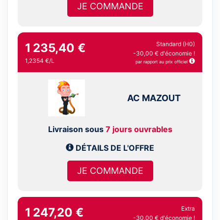
JE COMMANDE
Standard (H0)
1 235,40 €
-30,00 € d'économie !
1,2354 €/L
par rapport au prix officiel
AC MAZOUT
Livraison sous
7 jours ouvrables
DÉTAILS DE L'OFFRE
JE COMMANDE
Extra
1 247,20 €
-30,00 € d'économie !