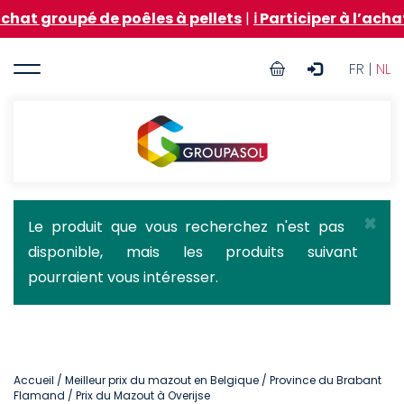
Aller
pé de poêles à pellets
|
ℹ️ Participer à l’achat groupé
au
contenu
User
principal
FR |
NL
account
menu
Groupasol
×
Message
Le produit que vous recherchez n'est pas
disponible, mais les produits suivant
d'état
pourraient vous intéresser.
Accueil
/
Meilleur prix du mazout en Belgique
/
Province du Brabant
Flamand
/ Prix du Mazout à Overijse