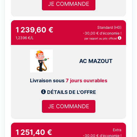
JE COMMANDE
Standard (H0)
1 239,60 €
-30,00 € d'économie !
1,2396 €/L
par rapport au prix officiel
AC MAZOUT
Livraison sous
7 jours ouvrables
DÉTAILS DE L'OFFRE
JE COMMANDE
Extra
1 251,40 €
-30,00 € d'économie !