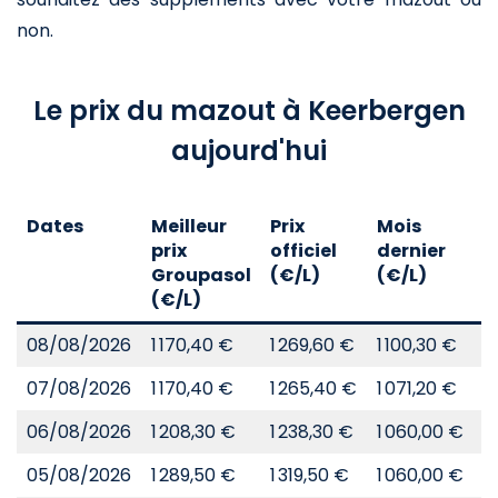
non.
Le prix du mazout à Keerbergen
aujourd'hui
Dates
Meilleur
Prix
Mois
A
prix
officiel
dernier
d
Groupasol
(€/L)
(€/L)
(
(€/L)
08/08/2026
1 170,40 €
1 269,60 €
1 100,30 €
8
07/08/2026
1 170,40 €
1 265,40 €
1 071,20 €
8
06/08/2026
1 208,30 €
1 238,30 €
1 060,00 €
8
05/08/2026
1 289,50 €
1 319,50 €
1 060,00 €
8