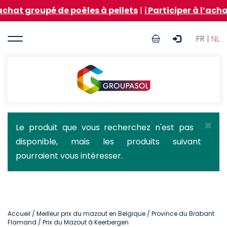
Aller
é de poêles à pellets
|
ℹ️ Participer à l’achat groupé
au
contenu
User
principal
FR |
NL
account
menu
Groupasol
×
Message
Le produit que vous recherchez n'est pas
disponible, mais les produits suivant
d'état
pourraient vous intéresser.
Accueil
/
Meilleur prix du mazout en Belgique
/
Province du Brabant
Flamand
/ Prix du Mazout à Keerbergen