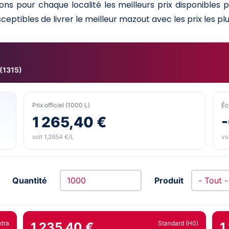
ns pour chaque localité les meilleurs prix disponibles
ceptibles de livrer le meilleur mazout avec les prix les plu
 (1315)
Prix officiel (1000 L)
Éc
1 265,40 €
soit 1,2654 €/L
vs.
Quantité
Produit
xtra
Standard (H0)
1 235,40 €
1