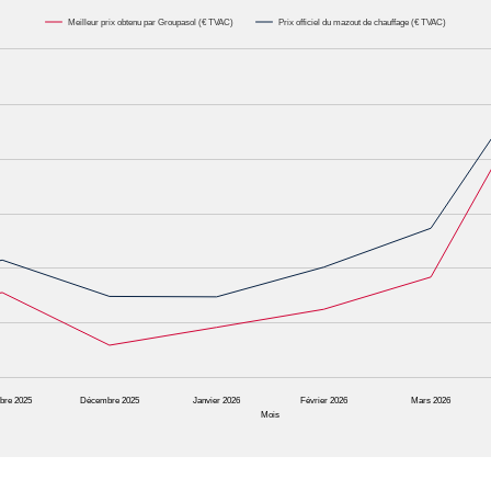
Meilleur prix obtenu par Groupasol (€ TVAC)
Prix officiel du mazout de chauffage (€ TVAC)
000L. Data ranges from 0.6582 to 1.1622.
bre 2025
Décembre 2025
Janvier 2026
Février 2026
Mars 2026
Mois