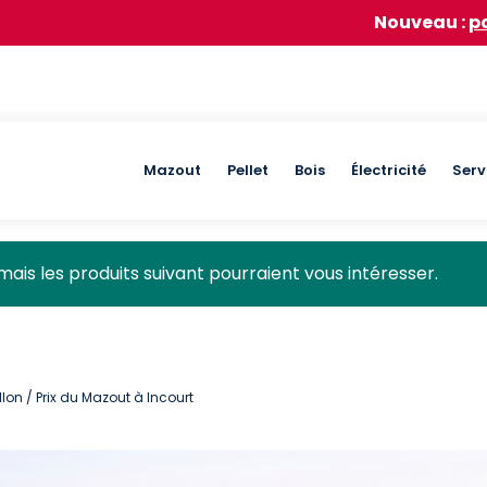
Nouveau :
participez à n
Main
Mazout
Pellet
Bois
Électricité
Serv
navigation
mais les produits suivant pourraient vous intéresser.
llon
/ Prix du Mazout à Incourt