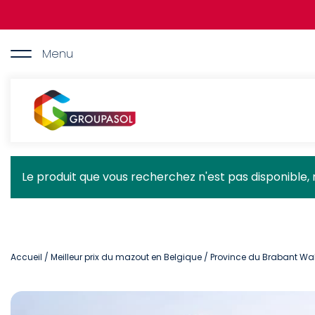
Aller
au
contenu
principal
Menu
Groupasol
Message
Le produit que vous recherchez n'est pas disponible, 
d'état
Accueil
/
Meilleur prix du mazout en Belgique
/
Province du Brabant Wa