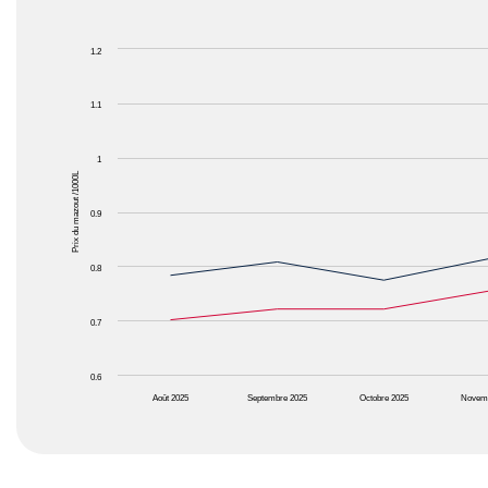
Chart
1.2
Line chart with 2 lines.
The chart has 1 X axis displaying Mois.
1.1
The chart has 1 Y axis displaying Prix du mazout /1
1
Prix du mazout /1000L
0.9
0.8
0.7
0.6
Août 2025
Septembre 2025
Octobre 2025
Novem
End of interactive chart.