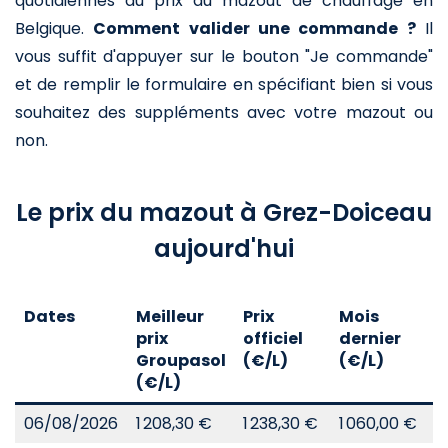
quotidiennes du prix du mazout de chauffage en
Belgique.
Comment valider une commande ?
Il
vous suffit d'appuyer sur le bouton "Je commande"
et de remplir le formulaire en spécifiant bien si vous
souhaitez des suppléments avec votre mazout ou
non.
Le prix du mazout à Grez-Doiceau
aujourd'hui
Dates
Meilleur
Prix
Mois
A
prix
officiel
dernier
d
Groupasol
(€/L)
(€/L)
(
(€/L)
06/08/2026
1 208,30 €
1 238,30 €
1 060,00 €
8