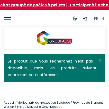
Aller
é de poêles à pellets
|
ℹ️ Participer à l’achat groupé
au
contenu
User
principal
FR |
NL
account
menu
Groupasol
×
Message
Le produit que vous recherchez n'est pas
disponible, mais les produits suivant
d'état
pourraient vous intéresser.
Accueil
/
Meilleur prix du mazout en Belgique
/
Province du Brabant
Wallon
/ Prix du Mazout à Grez-Doiceau