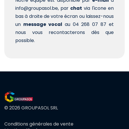
Notre équipe est disponible par
e-mail
à
info@groupasol.be, par
chat
via l'icone en
bas à droite de votre écran ou laissez-nous
un
message vocal
au 04 268 07 87 et
nous vous recontacterons dès que
possible.
© 2026 GROUPASOL SRL
Conditions générales de vente
FOOTER