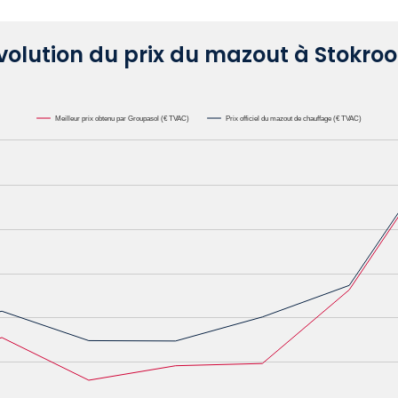
volution du prix du mazout à Stokroo
Meilleur prix obtenu par Groupasol (€ TVAC)
Prix officiel du mazout de chauffage (€ TVAC)
000L. Data ranges from 0.6582 to 1.1622.