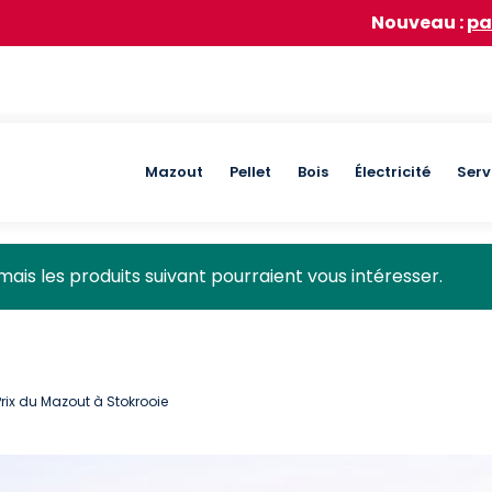
Nouveau :
participez à no
Main
Mazout
Pellet
Bois
Électricité
Serv
navigation
mais les produits suivant pourraient vous intéresser.
Prix du Mazout à Stokrooie