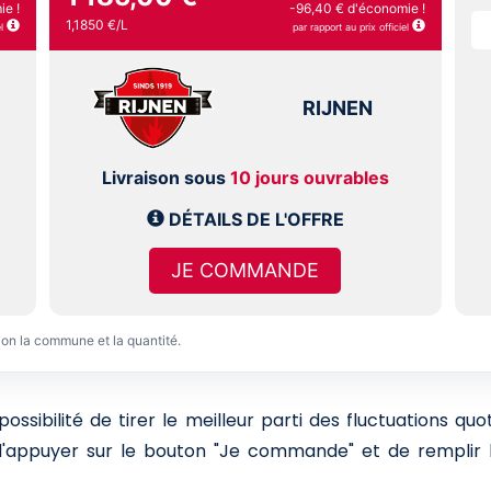
ie !
-96,40 € d'économie !
1,1850 €/L
l
par rapport au prix officiel
RIJNEN
Livraison sous
10 jours ouvrables
DÉTAILS DE L'OFFRE
JE COMMANDE
lon la commune et la quantité.
sibilité de tirer le meilleur parti des fluctuations qu
 d'appuyer sur le bouton "Je commande" et de remplir l