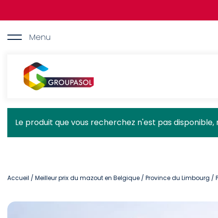
Aller
au
contenu
principal
Menu
Groupasol
Message
Le produit que vous recherchez n'est pas disponible, 
d'état
Accueil
/
Meilleur prix du mazout en Belgique
/
Province du Limbourg
/ 