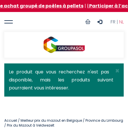
Aller
oupé de poêles à pellets
|
ℹ️ Participer à l’achat gro
au
contenu
User
principal
FR |
NL
account
menu
Groupasol
×
Message
Le produit que vous recherchez n'est pas
disponible, mais les produits suivant
d'état
pourraient vous intéresser.
Accueil
/
Meilleur prix du mazout en Belgique
/
Province du Limbourg
/ Prix du Mazout à Veldwezelt