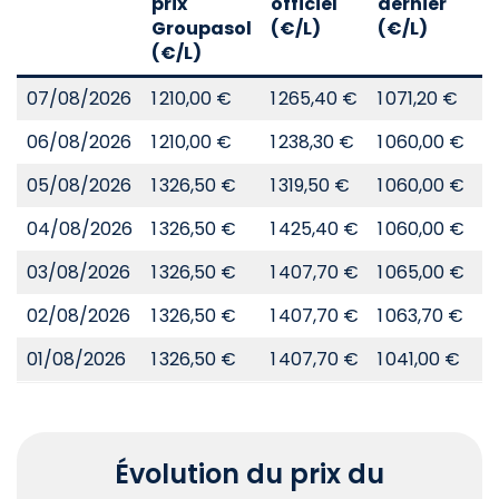
prix
officiel
dernier
d
Groupasol
(€/L)
(€/L)
(
(€/L)
07/08/2026
1 210,00 €
1 265,40 €
1 071,20 €
8
06/08/2026
1 210,00 €
1 238,30 €
1 060,00 €
8
05/08/2026
1 326,50 €
1 319,50 €
1 060,00 €
8
04/08/2026
1 326,50 €
1 425,40 €
1 060,00 €
8
03/08/2026
1 326,50 €
1 407,70 €
1 065,00 €
8
02/08/2026
1 326,50 €
1 407,70 €
1 063,70 €
8
01/08/2026
1 326,50 €
1 407,70 €
1 041,00 €
8
Évolution du prix du