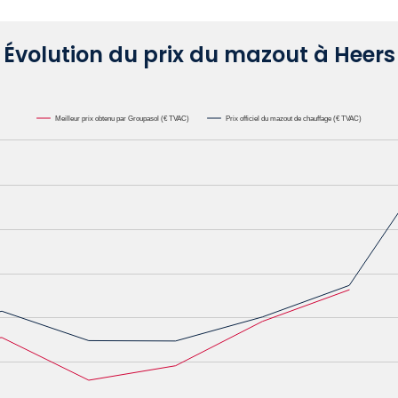
Évolution du prix du mazout à Heers
Meilleur prix obtenu par Groupasol (€ TVAC)
Prix officiel du mazout de chauffage (€ TVAC)
000L. Data ranges from 0.6582 to 1.1622.