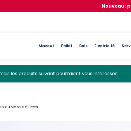
Nouveau :
participez à n
Main
Mazout
Pellet
Bois
Électricité
Serv
navigation
mais les produits suivant pourraient vous intéresser.
Prix du Mazout à Heers