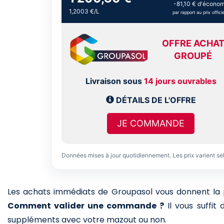
-81,10 € d'économ
1,2003 €/L
par rapport au prix officie
OFFRE ACHA
GROUPÉ
Livraison sous
14 jours ouvrables
DÉTAILS DE L'OFFRE
JE COMMANDE
Données mises à jour quotidiennement. Les prix varient se
Les achats immédiats de Groupasol vous donnent la pos
Comment valider une commande ?
Il vous suffit
suppléments avec votre mazout ou non.