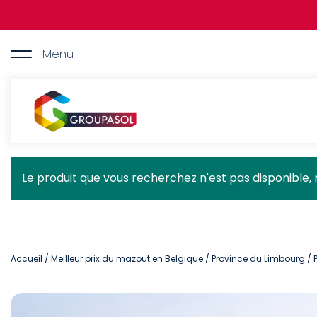
Aller
au
contenu
principal
Menu
Groupasol
Message
Le produit que vous recherchez n'est pas disponible, 
d'état
Accueil
/
Meilleur prix du mazout en Belgique
/
Province du Limbourg
/ 