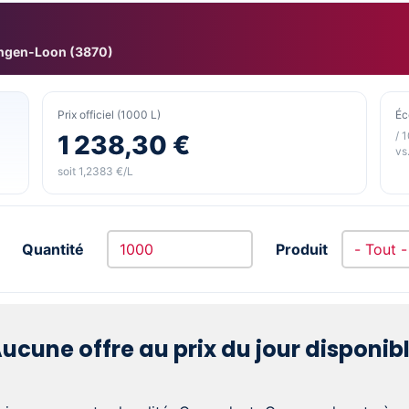
ingen-Loon (3870)
Prix officiel (1000 L)
Éc
/ 
1 238,30 €
vs.
soit 1,2383 €/L
Quantité
Produit
ucune offre au prix du jour disponib