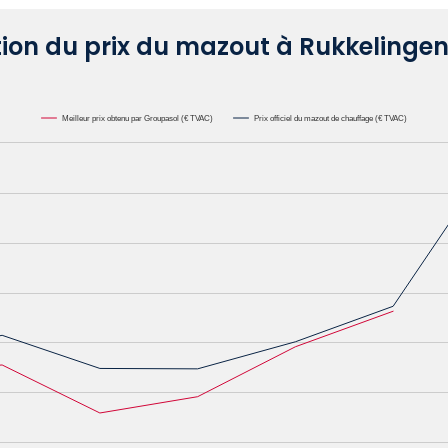
tion du prix du mazout à Rukkelinge
Meilleur prix obtenu par Groupasol (€ TVAC)
Prix officiel du mazout de chauffage (€ TVAC)
000L. Data ranges from 0.6582 to 1.1622.