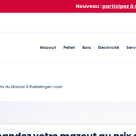
Nouveau :
participez à notre achat g
Main
Mazout
Pellet
Bois
Électricité
Serv
navigation
Prix du Mazout à Rukkelingen-Loon