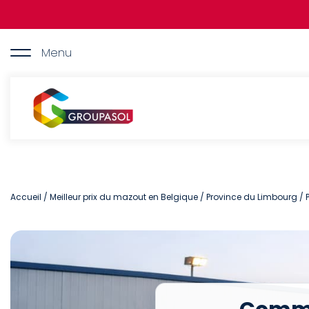
Aller
au
contenu
principal
Menu
Groupasol
Accueil
/
Meilleur prix du mazout en Belgique
/
Province du Limbourg
/ 