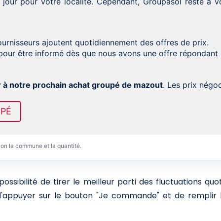
 jour pour votre localité. Cependant, Groupasol reste à
fournisseurs ajoutent quotidiennement des offres de prix.
our être informé dès que nous avons une offre répondant
r à notre prochain achat groupé de mazout
. Les prix nég
UPÉ
lon la commune et la quantité.
sibilité de tirer le meilleur parti des fluctuations qu
 d'appuyer sur le bouton "Je commande" et de remplir l