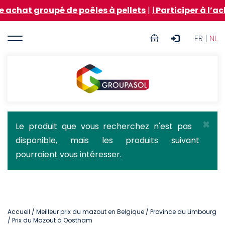
Aller
oupé de poêles à pellets
|
ℹ️ Participer à l’achat gro
au
contenu
User
principal
FR |
NL
account
menu
Groupasol
×
Message
Le produit que vous recherchez n'est pas
disponible, mais les produits suivant
d'état
pourraient vous intéresser.
Accueil
/
Meilleur prix du mazout en Belgique
/
Province du Limbourg
/ Prix du Mazout à Oostham