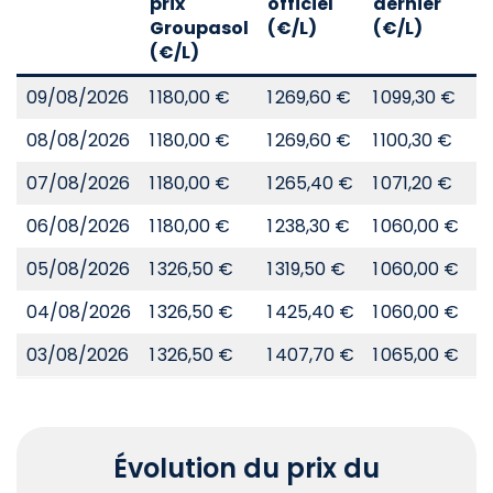
prix
officiel
dernier
d
Groupasol
(€/L)
(€/L)
(
(€/L)
09/08/2026
1 180,00 €
1 269,60 €
1 099,30 €
8
08/08/2026
1 180,00 €
1 269,60 €
1 100,30 €
8
07/08/2026
1 180,00 €
1 265,40 €
1 071,20 €
8
06/08/2026
1 180,00 €
1 238,30 €
1 060,00 €
8
05/08/2026
1 326,50 €
1 319,50 €
1 060,00 €
8
04/08/2026
1 326,50 €
1 425,40 €
1 060,00 €
8
03/08/2026
1 326,50 €
1 407,70 €
1 065,00 €
8
Évolution du prix du