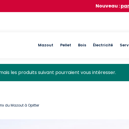
Nouveau :
participez à not
Main
Mazout
Pellet
Bois
Électricité
Serv
navigation
mais les produits suivant pourraient vous intéresser.
Prix du Mazout à Opitter