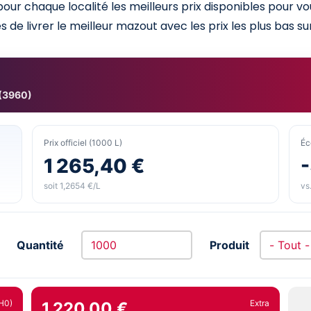
ur chaque localité les meilleurs prix disponibles pour v
 de livrer le meilleur mazout avec les prix les plus bas sur
 (3960)
Prix officiel (1000 L)
Éc
1 265,40 €
soit 1,2654 €/L
vs.
Quantité
Produit
H0)
Extra
1 220,00 €