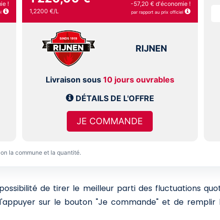
ie !
-57,20 € d'économie !
1,2200 €/L
l
par rapport au prix officiel
RIJNEN
Livraison sous
10 jours ouvrables
DÉTAILS DE L'OFFRE
JE COMMANDE
lon la commune et la quantité.
sibilité de tirer le meilleur parti des fluctuations qu
 d'appuyer sur le bouton "Je commande" et de remplir l