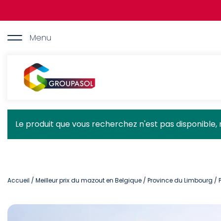
Aller
au
contenu
principal
Menu
Groupasol
Message
Le produit que vous recherchez n'est pas disponible, 
d'état
Accueil
/
Meilleur prix du mazout en Belgique
/
Province du Limbourg
/ 