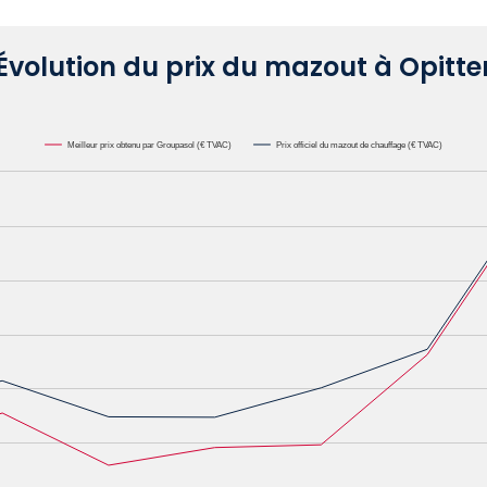
Évolution du prix du mazout à Opitte
Meilleur prix obtenu par Groupasol (€ TVAC)
Prix officiel du mazout de chauffage (€ TVAC)
000L. Data ranges from 0.6582 to 1.1622.