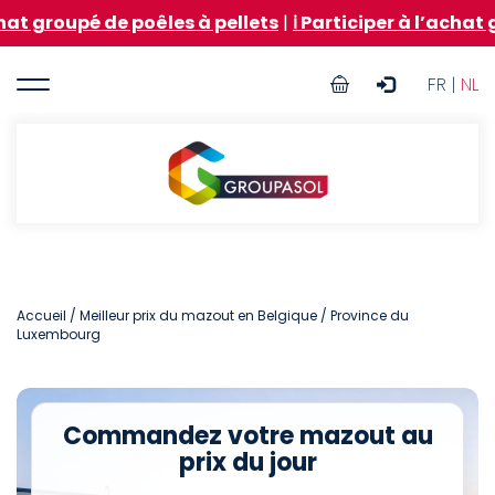
Aller
é de poêles à pellets
|
ℹ️ Participer à l’achat groupé 
au
contenu
User
principal
FR |
NL
account
menu
Groupasol
Accueil
/
Meilleur prix du mazout en Belgique
/ Province du
Luxembourg
Commandez votre mazout au
prix du jour