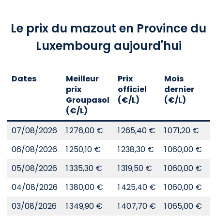
Le prix du mazout en Province du
Luxembourg aujourd'hui
Dates
Meilleur
Prix
Mois
A
prix
officiel
dernier
d
Groupasol
(€/L)
(€/L)
(
(€/L)
07/08/2026
1 276,00 €
1 265,40 €
1 071,20 €
8
06/08/2026
1 250,10 €
1 238,30 €
1 060,00 €
8
05/08/2026
1 335,30 €
1 319,50 €
1 060,00 €
8
04/08/2026
1 380,00 €
1 425,40 €
1 060,00 €
8
03/08/2026
1 349,90 €
1 407,70 €
1 065,00 €
8