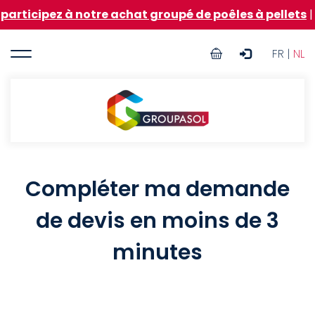
Aller
articipez à notre achat groupé de poêles à pellets
|
ℹ
au
contenu
User
principal
FR |
NL
account
menu
Groupasol
Compléter ma demande
de devis en moins de 3
minutes