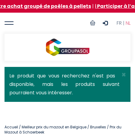
Aller
groupé de poêles à pellets
|
ℹ️ Participer à l’achat g
au
contenu
User
principal
FR |
NL
account
menu
Groupasol
×
Message
Le produit que vous recherchez n'est pas
disponible, mais les produits suivant
d'état
pourraient vous intéresser.
Accueil
/
Meilleur prix du mazout en Belgique
/
Bruxelles
/ Prix du
Mazout à Schaerbeek