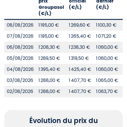
prix
officiel
dernier
d
Groupasol
(€/L)
(€/L)
(
(€/L)
08/08/2026
1 195,00 €
1 269,60 €
1 100,30 €
8
07/08/2026
1 195,00 €
1 265,40 €
1 071,20 €
8
06/08/2026
1 208,30 €
1 238,30 €
1 060,00 €
8
05/08/2026
1 289,50 €
1 319,50 €
1 060,00 €
8
04/08/2026
1 395,40 €
1 425,40 €
1 060,00 €
8
03/08/2026
1 288,00 €
1 407,70 €
1 065,00 €
8
02/08/2026
1 288,00 €
1 407,70 €
1 063,70 €
8
Évolution du prix du