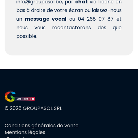
info@groupasol.be, par
chat
via l'icone en
bas à droite de votre écran ou laissez-nous
un
message vocal
au 04 268 07 87 et
nous vous recontacterons dès que
possible.
© 2026 GROUPASOL SRL
Conditions générales de vente
FOOTER
Mentions légales
MENU