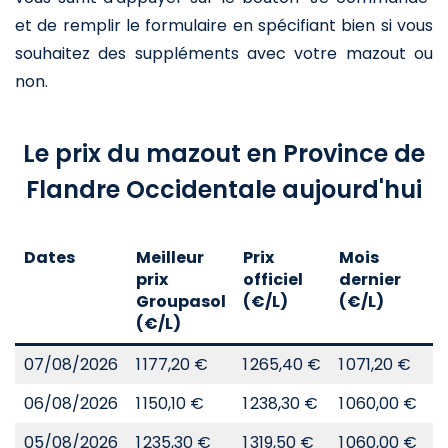
et de remplir le formulaire en spécifiant bien si vous
souhaitez des suppléments avec votre mazout ou
non.
Le prix du mazout en Province de
Flandre Occidentale aujourd'hui
Dates
Meilleur
Prix
Mois
A
prix
officiel
dernier
d
Groupasol
(€/L)
(€/L)
(
(€/L)
07/08/2026
1 177,20 €
1 265,40 €
1 071,20 €
8
06/08/2026
1 150,10 €
1 238,30 €
1 060,00 €
8
05/08/2026
1 235,30 €
1 319,50 €
1 060,00 €
8