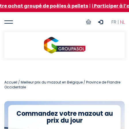
Aller
 groupé de poêles à pellets
|
ℹ️ Participer à l’achat 
au
contenu
User
principal
FR |
NL
account
menu
Groupasol
Accueil
/
Meilleur prix du mazout en Belgique
/ Province de Flandre
Occidentale
Commandez votre mazout au
prix du jour