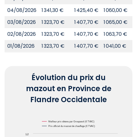
04/08/2026
1 341,30 €
1 425,40 €
1 060,00 €
8
03/08/2026
1 323,70 €
1 407,70 €
1 065,00 €
8
02/08/2026
1 323,70 €
1 407,70 €
1 063,70 €
8
01/08/2026
1 323,70 €
1 407,70 €
1 041,00 €
8
Évolution du prix du
mazout en Province de
Flandre Occidentale
Chart
Meilleur prix obtenu par Groupasol (€ TVAC)
Prix officiel du mazout de chauffage (€ TVAC)
Line chart with 2 lines.
1.2