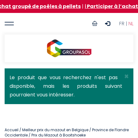
Aller
pé de poêles à pellets
|
ℹ️ Participer à l’achat groupé
au
contenu
User
principal
FR |
NL
account
menu
Groupasol
×
Message
Le produit que vous recherchez n'est pas
disponible, mais les produits suivant
d'état
pourraient vous intéresser.
Accueil
/
Meilleur prix du mazout en Belgique
/
Province de Flandre
Occidentale
/ Prix du Mazout à Booitshoeke