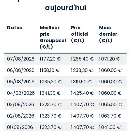
aujourd'hui
Dates
Meilleur
Prix
Mois
A
prix
officiel
dernier
d
Groupasol
(€/L)
(€/L)
(
(€/L)
07/08/2026
1 177,20 €
1 265,40 €
1 071,20 €
8
06/08/2026
1 150,10 €
1 238,30 €
1 060,00 €
8
05/08/2026
1 235,30 €
1 319,50 €
1 060,00 €
8
04/08/2026
1 341,30 €
1 425,40 €
1 060,00 €
8
03/08/2026
1 323,70 €
1 407,70 €
1 065,00 €
8
02/08/2026
1 323,70 €
1 407,70 €
1 063,70 €
8
01/08/2026
1 323,70 €
1 407,70 €
1 041,00 €
8