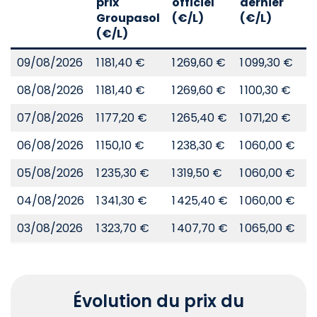
prix
officiel
dernier
d
Groupasol
(€/L)
(€/L)
(
(€/L)
09/08/2026
1 181,40 €
1 269,60 €
1 099,30 €
8
08/08/2026
1 181,40 €
1 269,60 €
1 100,30 €
8
07/08/2026
1 177,20 €
1 265,40 €
1 071,20 €
8
06/08/2026
1 150,10 €
1 238,30 €
1 060,00 €
8
05/08/2026
1 235,30 €
1 319,50 €
1 060,00 €
8
04/08/2026
1 341,30 €
1 425,40 €
1 060,00 €
8
03/08/2026
1 323,70 €
1 407,70 €
1 065,00 €
8
Évolution du prix du