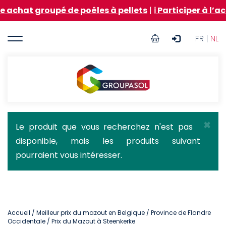
Aller
roupé de poêles à pellets
|
ℹ️ Participer à l’achat gro
au
contenu
User
principal
FR |
NL
account
menu
Groupasol
×
Message
Le produit que vous recherchez n'est pas
disponible, mais les produits suivant
d'état
pourraient vous intéresser.
Accueil
/
Meilleur prix du mazout en Belgique
/
Province de Flandre
Occidentale
/ Prix du Mazout à Steenkerke