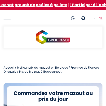
Aller
roupé de poêles à pellets
|
ℹ️ Participer à l’achat gro
au
contenu
User
principal
FR |
NL
account
menu
Groupasol
Accueil
/
Meilleur prix du mazout en Belgique
/
Province de Flandre
Orientale
/ Prix du Mazout à Buggenhout
Commandez votre mazout au
prix du jour