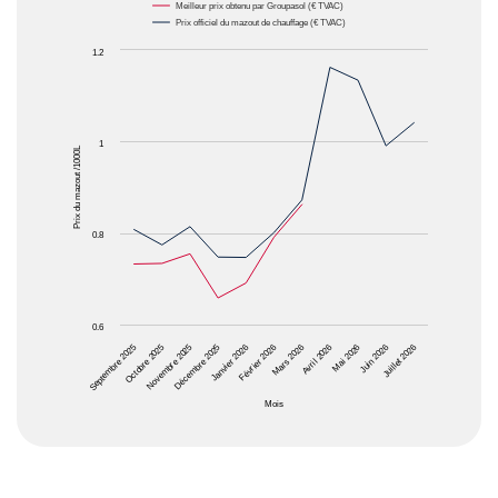
Meilleur prix obtenu par Groupasol (€ TVAC)
Prix officiel du mazout de chauffage (€ TVAC)
Line chart with 2 lines.
1.2
The chart has 1 X axis displaying Mois.
The chart has 1 Y axis displaying Prix du mazout /1
1
Prix du mazout /1000L
0.8
0.6
Avril 2026
Janvier 2026
Octobre 2025
Juin 2026
Mars 2026
Décembre 2025
Septembre 2025
Mai 2026
Février 2026
Novembre 2025
Juillet 2026
Mois
End of interactive chart.