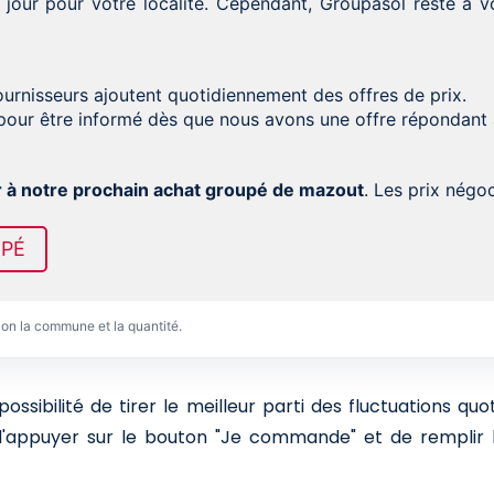
 jour pour votre localité. Cependant, Groupasol reste à
fournisseurs ajoutent quotidiennement des offres de prix.
our être informé dès que nous avons une offre répondant
r à notre prochain achat groupé de mazout
. Les prix nég
UPÉ
lon la commune et la quantité.
sibilité de tirer le meilleur parti des fluctuations qu
 d'appuyer sur le bouton "Je commande" et de remplir l