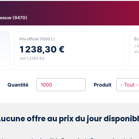
leeuw (9470)
Prix officiel (1000 L)
Éc
/ 
1 238,30 €
vs.
soit 1,2383 €/L
Quantité
Produit
ucune offre au prix du jour disponib