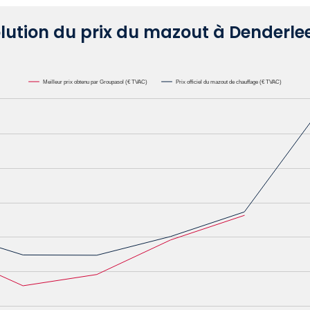
lution du prix du mazout à Denderl
Meilleur prix obtenu par Groupasol (€ TVAC)
Prix officiel du mazout de chauffage (€ TVAC)
000L. Data ranges from 0.6582 to 1.1622.