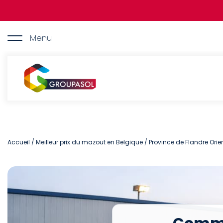
Aller
au
contenu
principal
Menu
Groupasol
Accueil
/
Meilleur prix du mazout en Belgique
/
Province de Flandre Orie