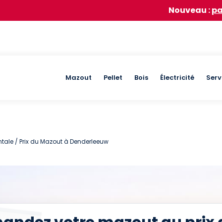
Nouveau :
participez à no
Main
Mazout
Pellet
Bois
Électricité
Serv
navigation
ntale
/ Prix du Mazout à Denderleeuw