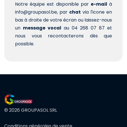
Notre équipe est disponible par
e-mail
à
info@groupasol.be, par
chat
via l'icone en
bas à droite de votre écran ou laissez-nous
un
message vocal
au 04 268 07 87 et
nous vous recontacterons dès que
possible.
© 2026 GROUPASOL SRL
Conditions générales de vente
FOOTER