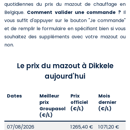
quotidiennes du prix du mazout de chauffage en
Belgique.
Comment valider une commande ?
Il
vous suffit d'appuyer sur le bouton "Je commande"
et de remplir le formulaire en spécifiant bien si vous
souhaitez des suppléments avec votre mazout ou
non.
Le prix du mazout à Dikkele
aujourd'hui
Dates
Meilleur
Prix
Mois
A
prix
officiel
dernier
d
Groupasol
(€/L)
(€/L)
(
(€/L)
07/08/2026
1 265,40 €
1 071,20 €
8