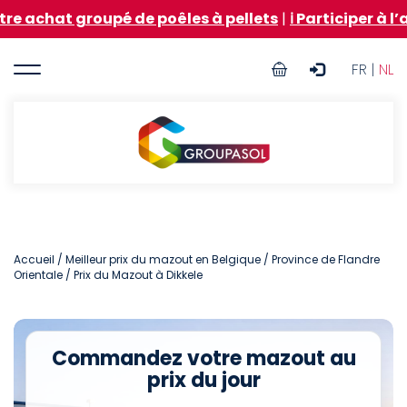
Aller
 groupé de poêles à pellets
|
ℹ️ Participer à l’achat 
au
contenu
User
principal
FR |
NL
account
menu
Groupasol
Accueil
/
Meilleur prix du mazout en Belgique
/
Province de Flandre
Orientale
/ Prix du Mazout à Dikkele
Commandez votre mazout au
prix du jour