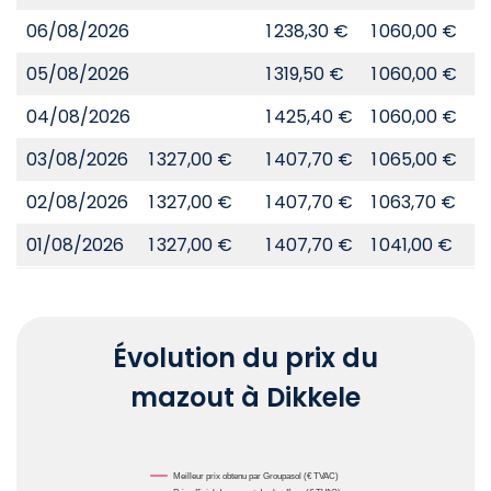
06/08/2026
1 238,30 €
1 060,00 €
8
05/08/2026
1 319,50 €
1 060,00 €
8
04/08/2026
1 425,40 €
1 060,00 €
8
03/08/2026
1 327,00 €
1 407,70 €
1 065,00 €
8
02/08/2026
1 327,00 €
1 407,70 €
1 063,70 €
8
01/08/2026
1 327,00 €
1 407,70 €
1 041,00 €
8
Évolution du prix du
mazout à Dikkele
Chart
Meilleur prix obtenu par Groupasol (€ TVAC)